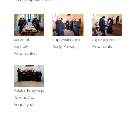
początek
zaprzysięrzenie
zaprzysiężenie
Kapituły
Rady Prowincji
Prowincjała
Prowincjalnej
Polska Prowincja
Zakonu św.
Augustyna