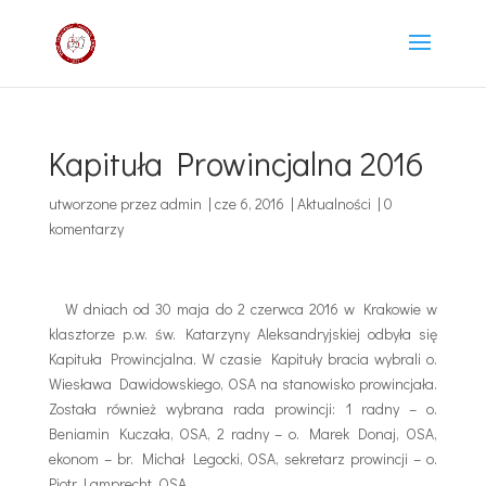
Kapituła Prowincjalna 2016
utworzone przez
admin
|
cze 6, 2016
|
Aktualności
|
0
komentarzy
W dniach od 30 maja do 2 czerwca 2016 w Krakowie w
klasztorze p.w. św. Katarzyny Aleksandryjskiej odbyła się
Kapituła Prowincjalna. W czasie Kapituły bracia wybrali o.
Wiesława Dawidowskiego, OSA na stanowisko prowincjała.
Została również wybrana rada prowincji: 1 radny – o.
Beniamin Kuczała, OSA, 2 radny – o. Marek Donaj, OSA,
ekonom – br. Michał Legocki, OSA, sekretarz prowincji – o.
Piotr Lamprecht, OSA.