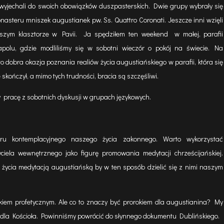
 wyjechali do swoich obowiązków duszpasterskich. Dwie grupy wybrały się
steru mniszek augustianek pw. Ss. Quattro Coronati. Jeszcze inni wzięli
szym klasztorze w Pavii. Ja spędziłem ten weekend w małej, parafii
apolu, gdzie modliliśmy się w sobotni wieczór o pokój na świecie. Na
o dobra okazja poznania realiów życia augustiańskiego w parafii, która się
skończył, a mimo tych trudności, bracia są szczęśliwi.
pracę z sobotnich dyskusji w grupach językowych.
ru kontemplacyjnego naszego życia zakonnego. Warto wykorzystać
iela wewnętrznego jako figurę promowania medytacji chrześcijańskiej.
życia medytacją augustiańską by w ten sposób dzielić się z nimi naszym
iem profetycznym. Ale co to znaczy być prorokiem dla augustianina? My
dla Kościoła. Powinniśmy powrócić do słynnego dokumentu Dublińskiego.