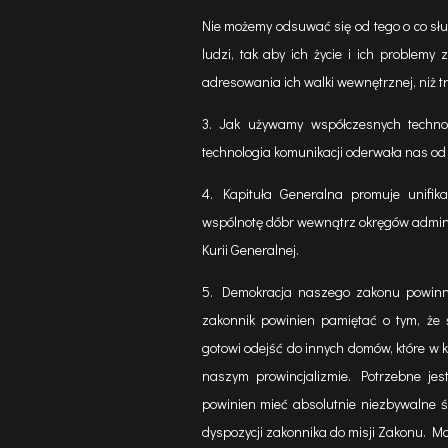
Nie możemy odsuwać się od tego o co sł
ludzi, tak aby ich życie i ich proble
adresowania ich walki wewnętrznej, niż 
3. Jak używamy współczesnych techno
technologia komunikacji oderwała nas od r
4. Kapituła Generalna promuje unifik
wspólnotę dóbr wewnątrz okręgów adminis
Kurii Generalnej.
5. Demokracja naszego zakonu powinna
zakonnik powinien pamiętać o tym, że
gotowi odejść do innych domów, które w
naszym prowincjalizmie. Potrzebne je
powinien mieć absolutnie niezbywalne ś
dyspozycji zakonnika do misji Zakonu. 