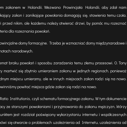
cym zakonem w Holandii. Wezwano Prowincjała Holandii, aby zdał nam
kający zakon i zanikające powołania domagają się, stawienia temu czoła.
wi przed nikim, ale każdemu należy otwierać drzwi, by pomóc mu rozeznać
eria dla rozeznania powołań.
rowincjalne domy formacyjne. Trzeba je wzmacniać domy międzynarodowe i
notach narodowych.
emat braku powołań i sposobu zaradzenia temu złemu procesowi. O. Tony
leży martwić się zbytnio umieraniem zakonu w jednych regionach, ponieważ
jednym miejscu umieramy, ale w innych miejscach zakon rodzi się na nowo.
winniśmy powitać miejsca gdzie zakon się rodzi na nowo.
tio Institutionis, czyli schematu formacyjnego zakonu. W tym dokumencie
cy ze starszymi powołaniami i przyjmowania do zakonu mężczyzn, którzy
unktem jest rozdział poświęcony wykorzystaniu internetu i współczesnych
ówi się otwarcie o problemach uzależnienia od Internetu, uzależnienia od