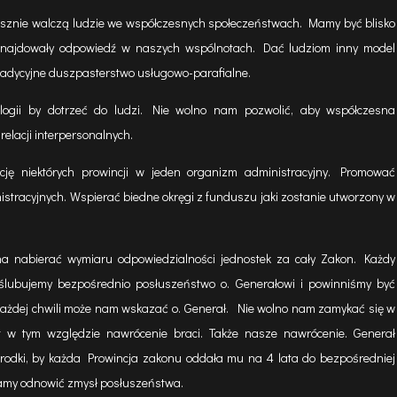
usznie walczą ludzie we współczesnych społeczeństwach. Mamy być blisko
my znajdowały odpowiedź w naszych wspólnotach. Dać ludziom inny model
tradycyjne duszpasterstwo usługowo-parafialne.
logii by dotrzeć do ludzi. Nie wolno nam pozwolić, aby współczesna
elacji interpersonalnych.
ację niektórych prowincji w jeden organizm administracyjny. Promować
tracyjnych. Wspierać biedne okręgi z funduszu jaki zostanie utworzony w
 nabierać wymiaru odpowiedzialności jednostek za cały Zakon. Każdy
 ślubujemy bezpośrednio posłuszeństwo o. Generałowi i powinniśmy być
 każdej chwili może nam wskazać o. Generał. Nie wolno nam zamykać się w
st w tym względzie nawrócenie braci. Także nasze nawrócenie. Generał
rodki, by każda Prowincja zakonu oddała mu na 4 lata do bezpośredniej
Mamy odnowić zmysł posłuszeństwa.