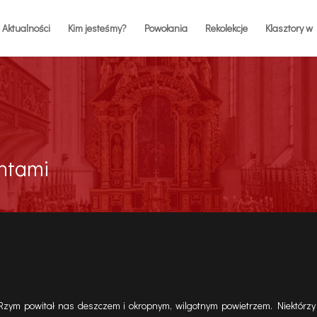
Aktualności
Kim jesteśmy?
Powołania
Rekolekcje
Klasztory w 
ntami
. Rzym powitał nas deszczem i okropnym, wilgotnym powietrzem. Niektórzy