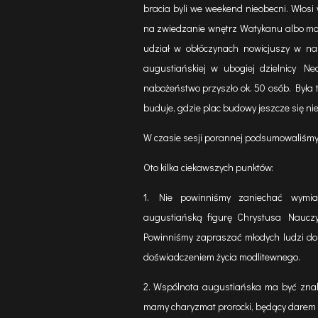
bracia byli we weekend nieobecni. Włosi
na zwiedzanie wnętrz Watykanu albo mona
udział w obłóczynach nowicjuszy w na
augustiańskiej w ubogiej dzielnicy Ne
nabożeństwo przyszło ok. 50 osób. Była t
buduje, gdzie plac budowy jeszcze się nie 
W czasie sesji porannej podsumowaliśmy 
Oto kilka ciekawszych punktów:
1. Nie powinniśmy zaniechać wymia
augustiańską figurę Chrystusa Nauczyc
Powinniśmy zapraszać młodych ludzi do 
doświadczeniem życia modlitewnego.
2. Wspólnota augustiańska ma być znak
mamy charyzmat prorocki, będący darem 