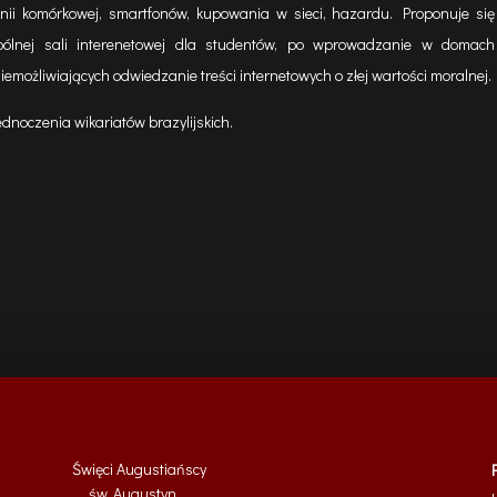
fonii komórkowej, smartfonów, kupowania w sieci, hazardu. Proponuje się
pólnej sali interenetowej dla studentów, po wprowadzanie w domach
niemożliwiających odwiedzanie treści internetowych o złej wartości moralnej.
dnoczenia wikariatów brazylijskich.
Święci Augustiańscy
św. Augustyn