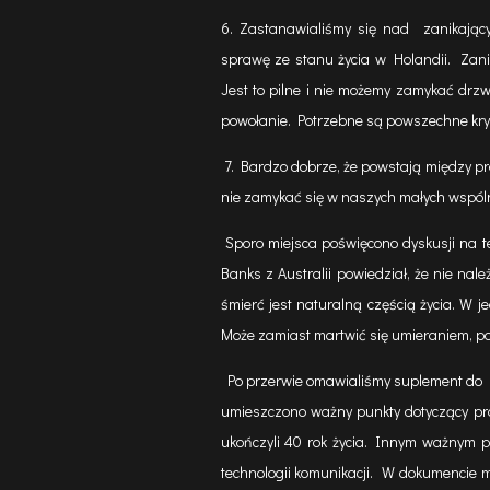
6. Zastanawialiśmy się nad zanikają
sprawę ze stanu życia w Holandii. Zani
Jest to pilne i nie możemy zamykać drz
powołanie. Potrzebne są powszechne kryt
7. Bardzo dobrze, że powstają między p
nie zamykać się w naszych małych wspól
Sporo miejsca poświęcono dyskusji na t
Banks z Australii powiedział, że nie na
śmierć jest naturalną częścią życia. W 
Może zamiast martwić się umieraniem, po
Po przerwie omawialiśmy suplement do Ra
umieszczono ważny punkty dotyczący pra
ukończyli 40 rok życia. Innym ważnym p
technologii komunikacji. W dokumencie m