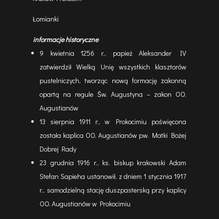
Łomianki
informacje historyczne
9 kwietnia 1256 r., papież Aleksander IV
zatwierdził Wielką Unię wszystkich klasztorów
pustelniczych, tworząc nową formację zakonną
opartą na regule Św. Augustyna – zakon OO.
Augustianów
13 sierpnia 1911 r., w Prokocimiu poświęcona
została kaplica OO. Augustianów pw. Matki Bożej
Dobrej Rady
23 grudnia 1916 r., ks. biskup krakowski Adam
Stefan Sapieha ustanowił, z dniem 1 stycznia 1917
r., samodzielną stację duszpasterską przy kaplicy
OO. Augustianów w Prokocimiu