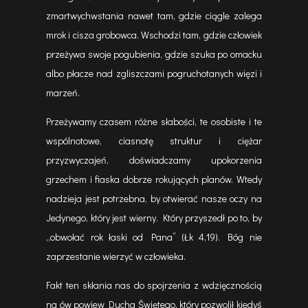
zmartwychwstania nawet tam, gdzie ciągle zalega
mrok i cisza grobowca. Wschodzi tam, gdzie człowiek
przeżywa swoje pogubienia, gdzie szuka po omacku
albo płacze nad zgliszczami pogruchotanych więzi i
marzeń.
Przeżywamy czasem różne słabości, te osobiste i te
wspólnotowe, ciasnotę struktur i ciężar
przyzwyczajeń, doświadczamy upokorzenia
grzechem i fiaska dobrze rokujących planów. Wtedy
nadzieja jest potrzebna, by otwierać nasze oczy na
Jedynego, który jest wierny. Który przyszedł po to, by
„obwołać rok łaski od Pana” (Łk 4,19). Bóg nie
zaprzestanie wierzyć w człowieka.
Fakt ten skłania nas do spojrzenia z wdzięcznością
na ów powiew Ducha Świętego, który pozwolił kiedyś