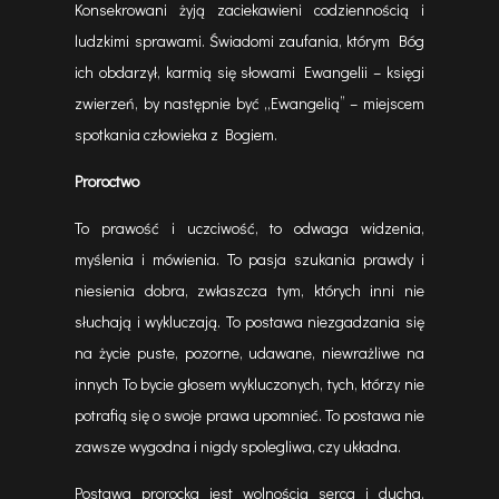
Konsekrowani żyją zaciekawieni codziennością i
ludzkimi sprawami. Świadomi zaufania, którym Bóg
ich obdarzył, karmią się słowami Ewangelii – księgi
zwierzeń, by następnie być „Ewangelią” – miejscem
spotkania człowieka z Bogiem.
Proroctwo
To prawość i uczciwość, to odwaga widzenia,
myślenia i mówienia. To pasja szukania prawdy i
niesienia dobra, zwłaszcza tym, których inni nie
słuchają i wykluczają. To postawa niezgadzania się
na życie puste, pozorne, udawane, niewrażliwe na
innych To bycie głosem wykluczonych, tych, którzy nie
potrafią się o swoje prawa upomnieć. To postawa nie
zawsze wygodna i nigdy spolegliwa, czy układna.
Postawa prorocka jest wolnością serca i ducha,