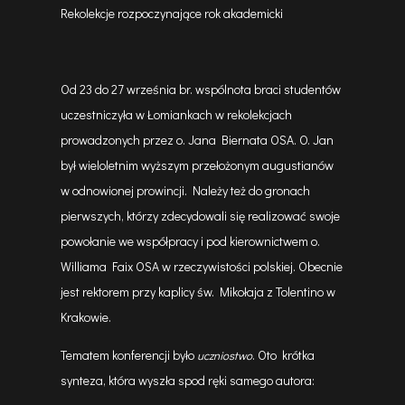
Rekolekcje rozpoczynające rok akademicki
Od 23 do 27 września br. wspólnota braci studentów
uczestniczyła w Łomiankach w rekolekcjach
prowadzonych przez o. Jana Biernata OSA. O. Jan
był wieloletnim wyższym przełożonym augustianów
w odnowionej prowincji. Należy też do gronach
pierwszych, którzy zdecydowali się realizować swoje
powołanie we współpracy i pod kierownictwem o.
Williama Faix OSA w rzeczywistości polskiej. Obecnie
jest rektorem przy kaplicy św. Mikołaja z Tolentino w
Krakowie.
Tematem konferencji było
. Oto krótka
uczniostwo
synteza, która wyszła spod ręki samego autora: