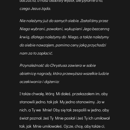
odczucia, o nasz osobisty wybór, ale pytanie o to,
czego Jezus żąda.
Nie należymy już do samych siebie. Zostaliśmy przez
Niego wybrani, powołani, wykupieni Jego bezcenną
krwią, dlatego należymy do Niego, a także należymy
do siebie nawzajem, pomimo ceny jaką przychodzi
nam za to zapłacić.
Przynależność do Chrystusa zawiera w sobie
obietnicę nagrody, która przewyższa wszelkie ludzie
oczekiwania i dążenia:
I także chwałę, którą Mi dałeś, przekazałem im, aby
stanowili jedno, tak jak My jedno stanowimy. Ja w
nich, a Ty we Mnie! Oby się tak zespolili w jedno, aby
świat poznał, żeś Ty Mnie posłał i żeś Ty ich umiłował
tak, jak Mnie umiłowałeś. Ojcze, chcę, aby także ci,