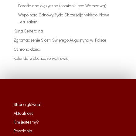
Parafia anglojęzyczna (Łomianki pod Warszawą)
Wspólnota Odnowy Życia Chrześcijańskiego Nowe
Jeruzalem
Kuria Generalna
Zgromadzenie Sióstr Świętego Augustyna w Polsce
Ochrona dzieci
Kalendarz obchodzonych świąt
Strona główna
Aktualności
Kim jesteśmy?
Powołania