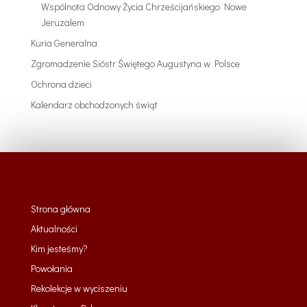
Wspólnota Odnowy Życia Chrześcijańskiego Nowe
Jeruzalem
Kuria Generalna
Zgromadzenie Sióstr Świętego Augustyna w Polsce
Ochrona dzieci
Kalendarz obchodzonych świąt
Strona główna
Aktualności
Kim jesteśmy?
Powołania
Rekolekcje w wyciszeniu