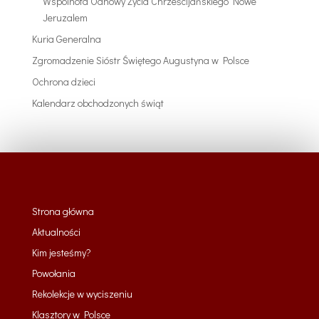
Wspólnota Odnowy Życia Chrześcijańskiego Nowe
Jeruzalem
Kuria Generalna
Zgromadzenie Sióstr Świętego Augustyna w Polsce
Ochrona dzieci
Kalendarz obchodzonych świąt
Strona główna
Aktualności
Kim jesteśmy?
Powołania
Rekolekcje w wyciszeniu
Klasztory w Polsce