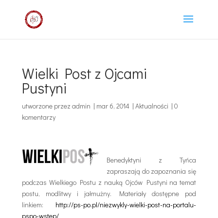
Wielki Post z Ojcami
Pustyni
utworzone przez
admin
|
mar 6, 2014
|
Aktualności
|
0
komentarzy
Benedyktyni z Tyńca
zapraszają do zapoznania się
podczas Wielkiego Postu z nauką Ojców Pustyni na temat
postu, modlitwy i jałmużny. Materiały dostępne pod
linkiem:
http://ps-po.pl/niezwykly-wielki-post-na-portalu-
pspo-wstep/