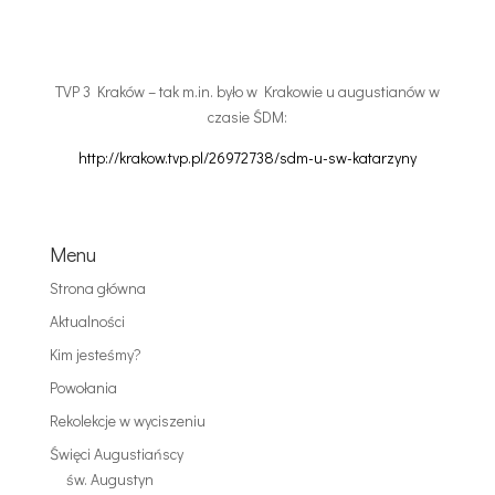
TVP 3 Kraków – tak m.in. było w Krakowie u augustianów w
czasie ŚDM:
http://krakow.tvp.pl/26972738/sdm-u-sw-katarzyny
Menu
Strona główna
Aktualności
Kim jesteśmy?
Powołania
Rekolekcje w wyciszeniu
Święci Augustiańscy
św. Augustyn