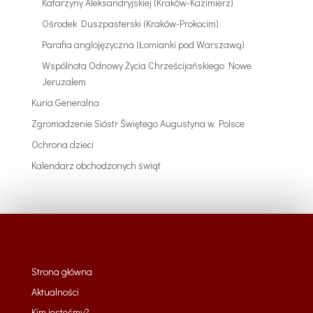
Katarzyny Aleksandryjskiej (Kraków-Kazimierz)
Ośrodek Duszpasterski (Kraków-Prokocim)
Parafia anglojęzyczna (Łomianki pod Warszawą)
Wspólnota Odnowy Życia Chrześcijańskiego Nowe
Jeruzalem
Kuria Generalna
Zgromadzenie Sióstr Świętego Augustyna w Polsce
Ochrona dzieci
Kalendarz obchodzonych świąt
Strona główna
Aktualności
Kim jesteśmy?