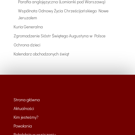
Parafia anglojęzyczna (Łomianki pod Warszawą)
Wspólnota Odnowy Życia Chrześcijańskiego Nowe
Jeruzalem
Kuria Generalna
Zgromadzenie Sióstr Świętego Augustyna w Polsce
Ochrona dzieci
Kalendarz obchodzonych świąt
Strona główna
Aktualności
Kim jesteśmy?
Powołania
Rekolekcje w wyciszeniu