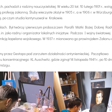
, pochodził z rodziny nauczycielskiej. W wieku 20 lat, 10 lutego 1901 r., wstą
ą profesję zakonną. Śluby wieczyste złożył w 1905 r., a w 1906 r. w Würzbur
ię, po czym studia kontynuował w Krakowie.
talach. Był twórcą i pierwszym proboszczem Parafii Matki Bożej Dobrej Rad
in. jako radny i organizator lokalnych inicjatyw. Podczas I wojny światowej
 funkcję kapelana wojskowego. W 1937 r. mianowano go prowincjałem Zakonu o
owany przez Gestapo pod zarzutem działalności antyniemieckiej. Początkowo
ozu koncentracyjnego KL Auschwitz, gdzie zginął 14 listopada 1941 r., po 10 d
r mózgu.