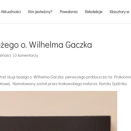
Aktualności
Kim jesteśmy?
Powołania
Rekolekcje
Klasztory w 
bożego o. Wilhelma Gaczka
alności
|
0 komentarzy
rtret sługi bożego o. Wilhelma Gaczka, pierwszego proboszcza na Prokocimi
atowej. Namalowany został przez krakowskiego malarza Kamila Spólnika.