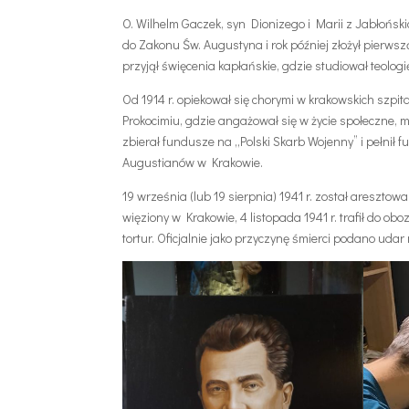
O. Wilhelm Gaczek, syn Dionizego i Marii z Jabłońskich
do Zakonu Św. Augustyna i rok później złożył pierwsz
przyjął święcenia kapłańskie, gdzie studiował teolog
Od 1914 r. opiekował się chorymi w krakowskich szpi
Prokocimiu, gdzie angażował się w życie społeczne, m.
zbierał fundusze na „Polski Skarb Wojenny” i pełnił
Augustianów w Krakowie.
19 września (lub 19 sierpnia) 1941 r. został areszt
więziony w Krakowie, 4 listopada 1941 r. trafił do ob
tortur. Oficjalnie jako przyczynę śmierci podano uda