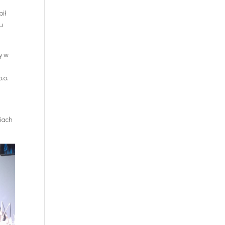
pił
gu
y w
.o.
niach