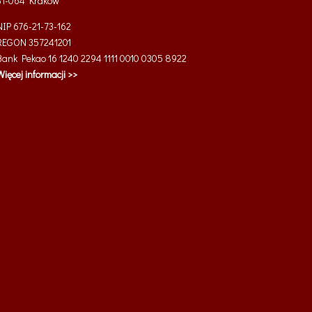
31-064
Kraków
NIP 676-21-73-162
REGON 357241201
Bank Pekao 16 1240 2294 1111 0010 0305 8922
Więcej informacji >>