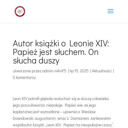
Autor książki o Leonie XIV:
Papież jest słuchem. On
słucha duszy
utworzone przez
admin-n4mF5
|
lip 15, 2025
|
Aktualności
|
0 komentarzy
Leon XIV potrafi głęboko wsłuchać się w duszę człowieka,
jego poszukiwania, niepokoje. Papież wie, że jego
kapłaństwo jest wymodlone – ujawnia o. Wiesław
Dawidowski, augustianin, wraz z Damianem Jankowskim
współautor książki „Leon XIV. Papież na niespokojne czasy”.