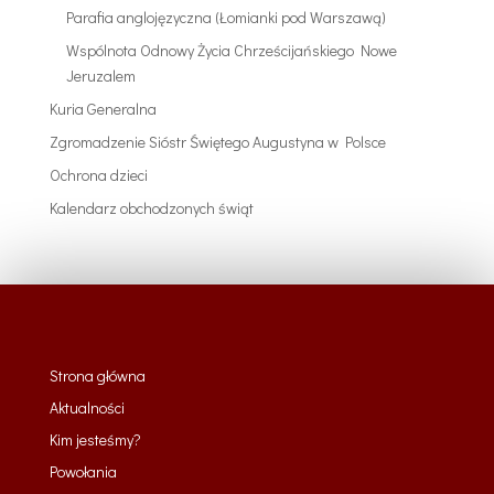
Parafia anglojęzyczna (Łomianki pod Warszawą)
Wspólnota Odnowy Życia Chrześcijańskiego Nowe
Jeruzalem
Kuria Generalna
Zgromadzenie Sióstr Świętego Augustyna w Polsce
Ochrona dzieci
Kalendarz obchodzonych świąt
Strona główna
Aktualności
Kim jesteśmy?
Powołania