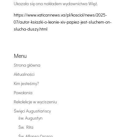
Ukazała się ona nakładem wydawnictwa Więź.
https://www.vaticannews.va/pl/kosciol/news/2025-
07/autor-ksiazki-o-leonie-xiv-papiez-jest-sluchem-on-
slucha-duszy.html
Menu
Strona główna
Aktualności
Kim jesteśmy?
Powołania
Rekolekcje w wyciszeniu
Święci Augustiańscy
św. Augustyn
Św. Rita
Św. Alfonso Orozco