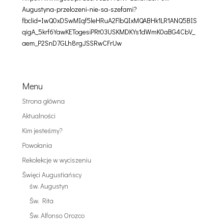
Augustyna-przelozeni-nie-sa-szefami?
fbclid=IwQ0xDSwMIqf5leHRuA2FlbQIxMQABHk1LR1ANQ5BIS
qigA_5krf6YawKETogesiPRt03USKMDKYs1dWmK0aBG4CbV_
aem_P2SnD7GLh8rgJSSRwCFrUw
Menu
Strona główna
Aktualności
Kim jesteśmy?
Powołania
Rekolekcje w wyciszeniu
Święci Augustiańscy
św. Augustyn
Św. Rita
Św. Alfonso Orozco