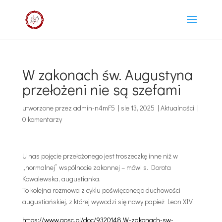
W zakonach św. Augustyna
przełożeni nie są szefami
utworzone przez
admin-n4mF5
|
sie 13, 2025
|
Aktualności
|
0 komentarzy
U nas pojęcie przełożonego jest troszeczkę inne niż w
„normalnej” wspólnocie zakonnej – mówi s. Dorota
Kowalewska, augustianka.
To kolejna rozmowa z cyklu poświęconego duchowości
augustiańskiej, z której wywodzi się nowy papież Leon XIV.
https://www.gosc.pl/doc/9320148.W-zakonach-sw-