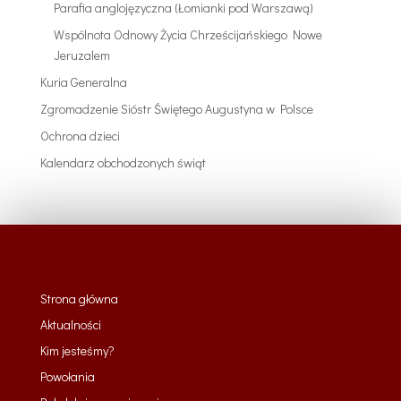
Parafia anglojęzyczna (Łomianki pod Warszawą)
Wspólnota Odnowy Życia Chrześcijańskiego Nowe
Jeruzalem
Kuria Generalna
Zgromadzenie Sióstr Świętego Augustyna w Polsce
Ochrona dzieci
Kalendarz obchodzonych świąt
Strona główna
Aktualności
Kim jesteśmy?
Powołania