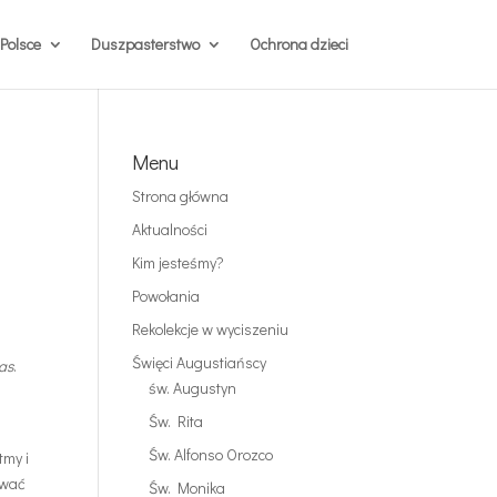
Polsce
Duszpasterstwo
Ochrona dzieci
Menu
Strona główna
Aktualności
Kim jesteśmy?
Powołania
Rekolekcje w wyciszeniu
Święci Augustiańscy
as
.
św. Augustyn
Św. Rita
Św. Alfonso Orozco
tmy i
ować
Św. Monika