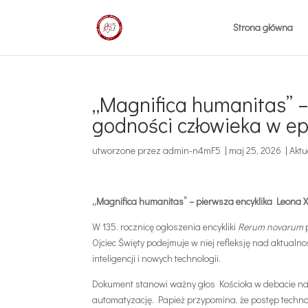
Strona główna
„Magnifica humanitas” –
godności człowieka w epo
utworzone przez
admin-n4mF5
|
maj 25, 2026
|
Aktu
„Magnifica humanitas” – pierwsza encyklika Leona XI
W 135. rocznicę ogłoszenia encykliki
Rerum novarum
p
Ojciec Święty podejmuje w niej refleksję nad aktual
inteligencji i nowych technologii.
Dokument stanowi ważny głos Kościoła w debacie nad 
automatyzację. Papież przypomina, że postęp techn