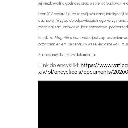
jej niezbywalną godność oraz wspierać budowanie au
Leon XIV podkreśla, że rozwój sztucznej inteligencji
duchowej. Wzywa do odpowiedzialnego korzystania z n
marginalizacji człowieka, lecz pozostawał podporzą
Encyklika
Magnifica humanitas
jest zaproszeniem do 
przypomnieniem, że centrum wszelkiego rozwoju mu
Zachęcamy do lektury dokumentu:
Link do encykliki:
https://www.vatica
xiv/pl/encyclicals/documents/2026