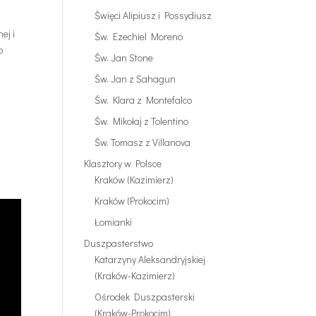
Święci Alipiusz i Possydiusz
ej i
Św. Ezechiel Moreno
o
Św. Jan Stone
Św. Jan z Sahagun
z
Św. Klara z Montefalco
Św. Mikołaj z Tolentino
Św. Tomasz z Villanova
Klasztory w Polsce
Kraków (Kazimierz)
Kraków (Prokocim)
Łomianki
Duszpasterstwo
Katarzyny Aleksandryjskiej
(Kraków-Kazimierz)
Ośrodek Duszpasterski
(Kraków-Prokocim)