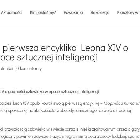
Aktualności
Kim jesteśmy?
Powołania
Rekolekcje
Klasztory w 
 pierwsza encyklika Leona XIV o
ce sztucznej inteligencji
alności
|
0 komentarzy
V o godności człowieka w epoce sztucznej inteligencji
apież Leon XIV opublikował swoją pierwszą encyklikę –
Magnifica humanit
nością społecznej nauki Kościoła wobec dynamicznego rozwoju sztucznej
przyszłością człowieka w świecie coraz silniej kształtowanym przez algory
ologiczny powinien zawsze służyć integralnemu dobru osoby ludzkiej, szan