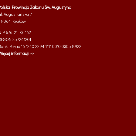
Polska Prowincja Zakonu Św. Augustyna
ul. Augustiańska 7
31-064
Kraków
NIP 676-21-73-162
REGON 357241201
Bank Pekao 16 1240 2294 1111 0010 0305 8922
Więcej informacji >>