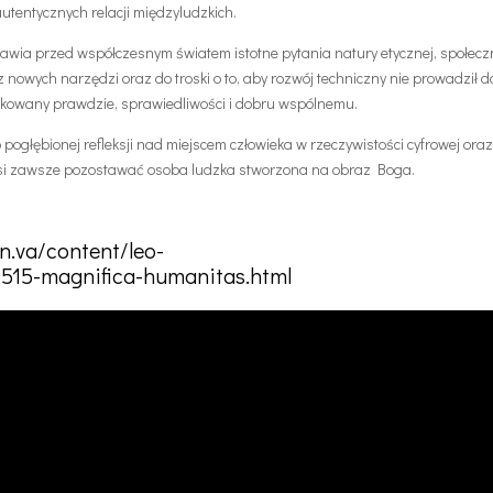
tentycznych relacji międzyludzkich.
 stawia przed współczesnym światem istotne pytania natury etycznej, społeczn
owych narzędzi oraz do troski o to, aby rozwój techniczny nie prowadził d
dkowany prawdzie, sprawiedliwości i dobru wspólnemu.
pogłębionej refleksji nad miejscem człowieka w rzeczywistości cyfrowej ora
si zawsze pozostawać osoba ludzka stworzona na obraz Boga.
n.va/content/leo-
0515-magnifica-humanitas.html