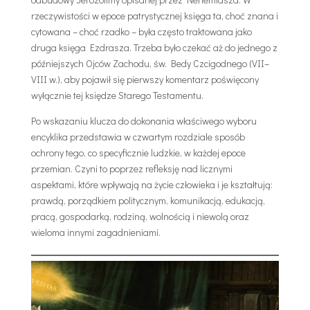
rzeczywistości w epoce patrystycznej księga ta, choć znana i
cytowana – choć rzadko – była często traktowana jako
druga księga Ezdrasza. Trzeba było czekać aż do jednego z
późniejszych Ojców Zachodu, św. Bedy Czcigodnego (VII–
VIII w.), aby pojawił się pierwszy komentarz poświęcony
wyłącznie tej księdze Starego Testamentu.
Po wskazaniu klucza do dokonania właściwego wyboru
encyklika przedstawia w czwartym rozdziale sposób
ochrony tego, co specyficznie ludzkie, w każdej epoce
przemian. Czyni to poprzez refleksję nad licznymi
aspektami, które wpływają na życie człowieka i je kształtują:
prawdą, porządkiem politycznym, komunikacją, edukacją,
pracą, gospodarką, rodziną, wolnością i niewolą oraz
wieloma innymi zagadnieniami.