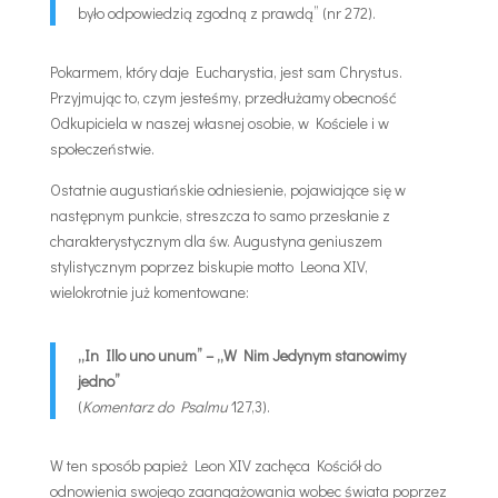
było odpowiedzią zgodną z prawdą” (nr 272).
Pokarmem, który daje Eucharystia, jest sam Chrystus.
Przyjmując to, czym jesteśmy, przedłużamy obecność
Odkupiciela w naszej własnej osobie, w Kościele i w
społeczeństwie.
Ostatnie augustiańskie odniesienie, pojawiające się w
następnym punkcie, streszcza to samo przesłanie z
charakterystycznym dla św. Augustyna geniuszem
stylistycznym poprzez biskupie motto Leona XIV,
wielokrotnie już komentowane:
„In Illo uno unum” – „W Nim Jedynym stanowimy
jedno”
(
Komentarz do Psalmu
127,3).
W ten sposób papież Leon XIV zachęca Kościół do
odnowienia swojego zaangażowania wobec świata poprzez