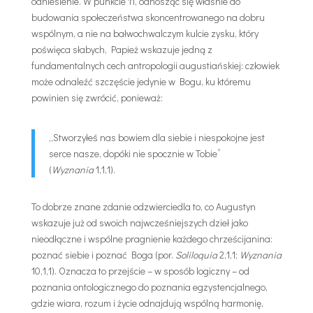
odniesienie. W punkcie 11, odnosząc się właśnie do
budowania społeczeństwa skoncentrowanego na dobru
wspólnym, a nie na bałwochwalczym kulcie zysku, który
poświęca słabych, Papież wskazuje jedną z
fundamentalnych cech antropologii augustiańskiej: człowiek
może odnaleźć szczęście jedynie w Bogu, ku któremu
powinien się zwrócić, ponieważ:
„Stworzyłeś nas bowiem dla siebie i niespokojne jest
serce nasze, dopóki nie spocznie w Tobie”
(
Wyznania
1,1,1).
To dobrze znane zdanie odzwierciedla to, co Augustyn
wskazuje już od swoich najwcześniejszych dzieł jako
nieodłączne i wspólne pragnienie każdego chrześcijanina:
poznać siebie i poznać Boga (por.
Soliloquia
2,1,1;
Wyznania
10,1,1). Oznacza to przejście – w sposób logiczny – od
poznania ontologicznego do poznania egzystencjalnego,
gdzie wiara, rozum i życie odnajdują wspólną harmonię,