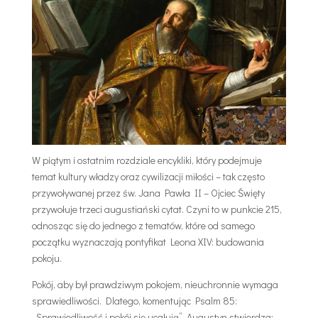
W piątym i ostatnim rozdziale encykliki, który podejmuje
temat kultury władzy oraz cywilizacji miłości – tak często
przywoływanej przez św. Jana Pawła II – Ojciec Święty
przywołuje trzeci augustiański cytat. Czyni to w punkcie 215,
odnosząc się do jednego z tematów, które od samego
początku wyznaczają pontyfikat Leona XIV: budowania
pokoju.
Pokój, aby był prawdziwym pokojem, nieuchronnie wymaga
sprawiedliwości. Dlatego, komentując Psalm 85:
„Sprawiedliwość i pokój się ucałują”, Augustyn stwierdza: