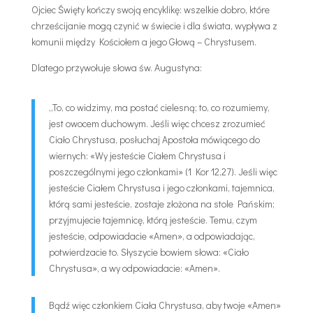
Ojciec Święty kończy swoją encyklikę: wszelkie dobro, które
chrześcijanie mogą czynić w świecie i dla świata, wypływa z
komunii między Kościołem a jego Głową – Chrystusem.
Dlatego przywołuje słowa św. Augustyna:
„To, co widzimy, ma postać cielesną; to, co rozumiemy,
jest owocem duchowym. Jeśli więc chcesz zrozumieć
Ciało Chrystusa, posłuchaj Apostoła mówiącego do
wiernych: «Wy jesteście Ciałem Chrystusa i
poszczególnymi jego członkami» (1 Kor 12,27). Jeśli więc
jesteście Ciałem Chrystusa i jego członkami, tajemnica,
którą sami jesteście, zostaje złożona na stole Pańskim;
przyjmujecie tajemnicę, którą jesteście. Temu, czym
jesteście, odpowiadacie «Amen», a odpowiadając,
potwierdzacie to. Słyszycie bowiem słowa: «Ciało
Chrystusa», a wy odpowiadacie: «Amen».
Bądź więc członkiem Ciała Chrystusa, aby twoje «Amen»