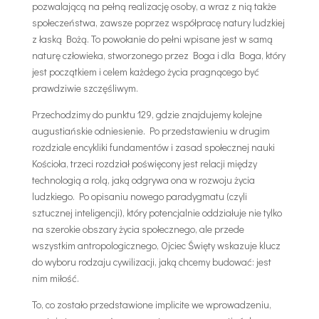
pozwalającą na pełną realizację osoby, a wraz z nią także
społeczeństwa, zawsze poprzez współpracę natury ludzkiej
z łaską Bożą. To powołanie do pełni wpisane jest w samą
naturę człowieka, stworzonego przez Boga i dla Boga, który
jest początkiem i celem każdego życia pragnącego być
prawdziwie szczęśliwym.
Przechodzimy do punktu 129, gdzie znajdujemy kolejne
augustiańskie odniesienie. Po przedstawieniu w drugim
rozdziale encykliki fundamentów i zasad społecznej nauki
Kościoła, trzeci rozdział poświęcony jest relacji między
technologią a rolą, jaką odgrywa ona w rozwoju życia
ludzkiego. Po opisaniu nowego paradygmatu (czyli
sztucznej inteligencji), który potencjalnie oddziałuje nie tylko
na szerokie obszary życia społecznego, ale przede
wszystkim antropologicznego, Ojciec Święty wskazuje klucz
do wyboru rodzaju cywilizacji, jaką chcemy budować: jest
nim miłość.
To, co zostało przedstawione implicite we wprowadzeniu,