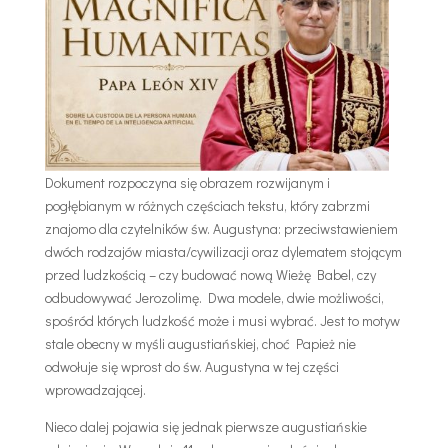
Dokument rozpoczyna się obrazem rozwijanym i
pogłębianym w różnych częściach tekstu, który zabrzmi
znajomo dla czytelników św. Augustyna: przeciwstawieniem
dwóch rodzajów miasta/cywilizacji oraz dylematem stojącym
przed ludzkością – czy budować nową Wieżę Babel, czy
odbudowywać Jerozolimę. Dwa modele, dwie możliwości,
spośród których ludzkość może i musi wybrać. Jest to motyw
stale obecny w myśli augustiańskiej, choć Papież nie
odwołuje się wprost do św. Augustyna w tej części
wprowadzającej.
Nieco dalej pojawia się jednak pierwsze augustiańskie