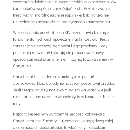
owocem ich działalności duszpasterskiej jako przewodników
i animatorów wspólnot chrześcijańskich. Przekazywanie
treści wiary i moralności chrześcijańskiej było naturalnie
uzupełniane zachętą do ich praktycznego zastosowania.
W zakończeniu encykliki Leon XIV przedstawia kolejną z
fundamentalnych cech społecznej nauki Kościoła. Kiedy
chrześcijanie troszczą się o świat i jego problemy, kiedy
poszukują rozwiązań i starają się proponować nowy
sposób zamieszkiwania tej ziemi, czynią to zakorzenieni w
Chrystusie.
Chrystus nie jest jednak rozumiany jako postać
abstrakcyjna, ktoś, kto jedynie nauczał i pozostawił przykład.
Jeśli czegoś nauczył nas swoim życiem – a właściwie jeśli
nieustannie nas uczy – to właśnie życia w komunii z Nim i z
innymi.
Najbardziej realnym wyrazem tej jedności człowieka z
Chrystusem jest Eucharystia, będąca siłą napędową całej
działalności chrześcijańskiej. To właśnie tym aspektem