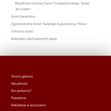
Wspólnota Odnowy Życia Chrześcijańskiego Nowe
Jeruzalem
Kuria Generalna
Zgromadzenie Sióstr Świętego Augustyna w Polsce
Ochrona dzieci
Kalendarz obchodzonych świąt
Strona główna
Aktualności
Kim jesteśmy?
Powołania
Rekolekcje w wyciszeniu