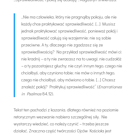
„Nie ma człowieka, który nie pragnąłby pokoju, ale nie
każdy chce praktykować sprawiedliwość. […] Musisz
jednak praktykować sprawiedliwość, ponieważ pokój i
sprawiedliwość całują się wzajemnie; nie są sobie
przeciwne. A ty, dlaczego nie zgadzasz się ze
sprawiedliwością? Na przykład sprawiedliwość mówi ci:
nie kradnij – a ty nie zwracasz na to uwagi; nie cudzołóż
– a ty pozostajesz głuchy; nie czyń innym tego, czego nie
chciałbyś, aby czyniono tobie; nie mów o innych tego,
czego nie chciałbyś, aby mówiono o tobie. […] Chcesz
znaleźć pokój? Praktykuj sprawiedliwość” (
Enarrationes
in Psalmos
84,12).
Tekst ten pochodzi z kazania, dlatego również na poziomie
retorycznym wezwanie nabiera szczególnej siły. Nie
wystarczy wiedzieć, co należy czynić – trzeba jeszcze
działać. Znaczna część twórczości Ojców Kościoła jest