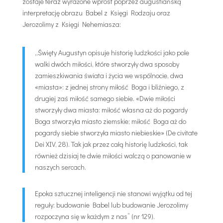
zostaje teraz wyrażone wprost poprzez augustiańską
interpretację obrazu Babel z Księgi Rodzaju oraz
Jerozolimy z Księgi Nehemiasza:
„Święty Augustyn opisuje historię ludzkości jako pole
walki dwóch miłości, które stworzyły dwa sposoby
zamieszkiwania świata i życia we wspólnocie, dwa
«miasta»: z jednej strony miłość Boga i bliźniego, z
drugiej zaś miłość samego siebie. «Dwie miłości
stworzyły dwa miasta: miłość własna aż do pogardy
Boga stworzyła miasto ziemskie; miłość Boga aż do
pogardy siebie stworzyła miasto niebieskie» (De civitate
Dei XIV, 28). Tak jak przez całą historię ludzkości, tak
również dzisiaj te dwie miłości walczą o panowanie w
naszych sercach.
Epoka sztucznej inteligencji nie stanowi wyjątku od tej
reguły: budowanie Babel lub budowanie Jerozolimy
rozpoczyna się w każdym z nas” (nr 129).