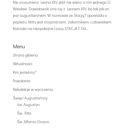
Nie zrozumiesz Leona XIV, jeśli nie wiesz o nim jednego O.
Wiesław Dawidowski zna się z Leonem XIV, bo tak jak on
jest augustianinem. W rozmowie ze Stacją7 opowiada o
papieżu, który jest misjonarzem, zakonnikiem i człowiekiem
Kościoła na niespokojne czasy STACJA7: Od...
Menu
Strona główna
Aktualności
Kim jesteśmy?
Powołania
Rekolekcje w wyciszeniu
Święci Augustiańscy
św. Augustyn
Św. Rita
Św. Alfonso Orozco