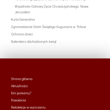
Wspólnota Odnowy Życia Chrześcijańskiego Nowe
Jeruzalem
Kuria Generalna
Zgromadzenie Sióstr Świętego Augustyna w Polsce
Ochrona dzieci
Kalendarz obchodzonych świąt
Strona główna
Aktualności
Kim jesteśmy?
Powołania
Rekolekcje w wyciszeniu