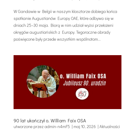
W Gandawie w Belgii w naszym klasztorze dobiega końca
spotkanie Augustianów Europy OAE, które odbywa się w
dniach 25–30 maja. Biorą w nim udział wyżsi przełożeni
okręgów augustiańskich z Europy. Tegoroczne obrady
poświęcone były przede wszystkim wspólnotom...
90 lat ukończył o. William Faix OSA
utworzone przez
admin-n4mF5
|
maj 10, 2026
|
Aktualności