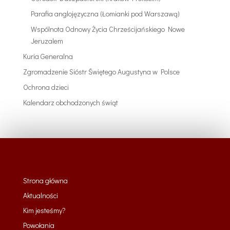
Parafia anglojęzyczna (Łomianki pod Warszawą)
Wspólnota Odnowy Życia Chrześcijańskiego Nowe
Jeruzalem
Kuria Generalna
Zgromadzenie Sióstr Świętego Augustyna w Polsce
Ochrona dzieci
Kalendarz obchodzonych świąt
Strona główna
Aktualności
Kim jesteśmy?
Powołania